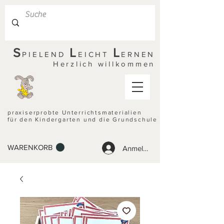
S
L
L
PIELEND
EICHT
ERNEN
Herzlich willkommen
praxiserprobte Unterrichtsmaterialien
für den Kindergarten und die Grundschule
WARENKORB
Anmelden