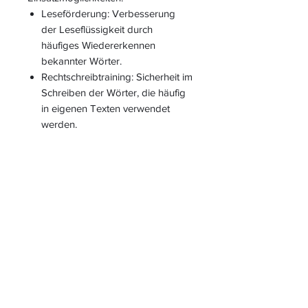
Leseförderung: Verbesserung
der Leseflüssigkeit durch
häufiges Wiedererkennen
bekannter Wörter.
Rechtschreibtraining: Sicherheit im
Schreiben der Wörter, die häufig
in eigenen Texten verwendet
werden.
Wortschatzaufbau: Vergrößerung
des Grundwortschatzes und
Unterstützung beim
Textverständnis.
Tafelarbeit
: Die Wörter können
zusätzlich an der
Tafel eingeführt,
geübt oder gemeinsam
geschrieben
werden – zum
Beispiel im Sitzkreis, beim
Tagesbeginn oder im Rahmen
eines Rituals.