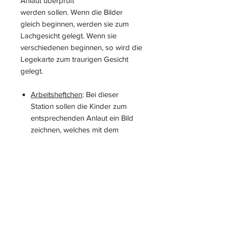
Anlaut überprüft
werden sollen. Wenn die Bilder
gleich beginnen, werden sie zum
Lachgesicht gelegt. Wenn sie
verschiedenen beginnen, so wird die
Legekarte zum traurigen Gesicht
gelegt.
Arbeitsheftchen
: Bei dieser
Station sollen die Kinder zum
entsprechenden Anlaut ein Bild
zeichnen, welches mit dem
abgebildeten Anlaut beginnt.
Hierbei kann der Fokus zudem
auf die Fein-Grobmotorik im
Anfangsunterricht gelegt werden.
Station 5: Legekreis
Die Kinder bekommen die Aufgabe
gestellt, die benannten Buchstaben