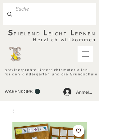
S
L
L
PIELEND
EICHT
ERNEN
Herzlich willkommen
praxiserprobte Unterrichtsmaterialien
für den Kindergarten und die Grundschule
WARENKORB
Anmelden