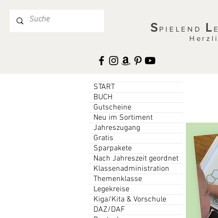
S
L
PIELEND
Herzl
START
BUCH
Gutscheine
Neu im Sortiment
Jahreszugang
Gratis
Sparpakete
Nach Jahreszeit geordnet
Klassenadministration
Themenklasse
Legekreise
Kiga/Kita & Vorschule
DAZ/DAF