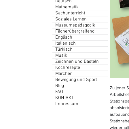
Deutsch
Mathematik
Sachunterricht
Soziales Lernen
Museumspädagogik
Fächerübergreifend
Englisch
Italienisch
Türkisch
Musik
Zeichnen und Basteln
Kochrezepte
Märchen
Bewegung und Sport
Blog
Zu jeder S
FAQ
Arbeitshef
KONTAKT
Stationspa
Impressum
absolviert
aufbauend 
Stationsbe
wiederhol