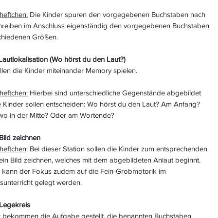
heftchen:
Die Kinder spuren den vorgegebenen Buchstaben nach
hreiben im Anschluss eigenständig den vorgegebenen Buchstaben
schiedenen Größen.
 Lautlokalisation (Wo hörst du den Laut?)
ollen die Kinder miteinander Memory spielen.
heftchen:
Hierbei sind unterschiedliche Gegenstände abgebildet
e Kinder sollen entscheiden: Wo hörst du den Laut? Am Anfang?
wo in der Mitte? Oder am Wortende?
 Bild zeichnen
sheftchen
: Bei dieser Station sollen die Kinder zum entsprechenden
ein Bild zeichnen, welches mit dem abgebildeten Anlaut beginnt.
i kann der Fokus zudem auf die Fein-Grobmotorik im
sunterricht gelegt werden.
 Legekreis
r bekommen die Aufgabe gestellt, die benannten Buchstaben