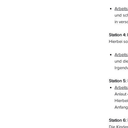
Arbeits
und sc
in ver
Station 4:
Hierbei s
Arbeits
und di
Irgend
Station 5:
Arbeit
Anlaut 
Hierbe
Anfang
Station 6:
Die Kinde