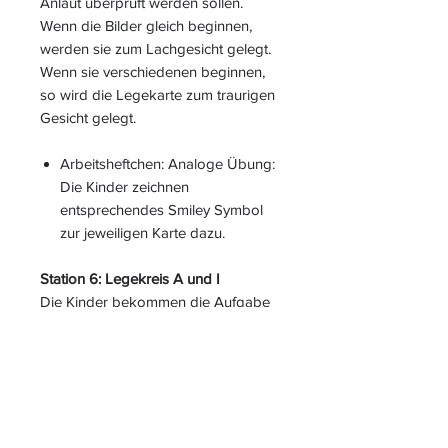
Anlaut überprüft werden sollen.
Wenn die Bilder gleich beginnen,
werden sie zum Lachgesicht gelegt.
Wenn sie verschiedenen beginnen,
so wird die Legekarte zum traurigen
Gesicht gelegt.
Arbeitsheftchen: Analoge Übung:
Die Kinder zeichnen
entsprechendes Smiley Symbol
zur jeweiligen Karte dazu.
Station 6: Legekreis A und I
Die Kinder bekommen die Aufgabe
gestellt, die benannten Buchstaben
jeweils abwechselnd an den Kreis zu
legen. Im Anschluss sollen sie die
entsprechenden Anlautbilder
passend zuordnen und an den Kreis
anlegen.