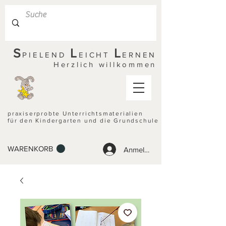
S
L
L
PIELEND
EICHT
ERNEN
Herzlich willkommen
praxiserprobte Unterrichtsmaterialien
für den Kindergarten und die Grundschule
WARENKORB
Anmelden