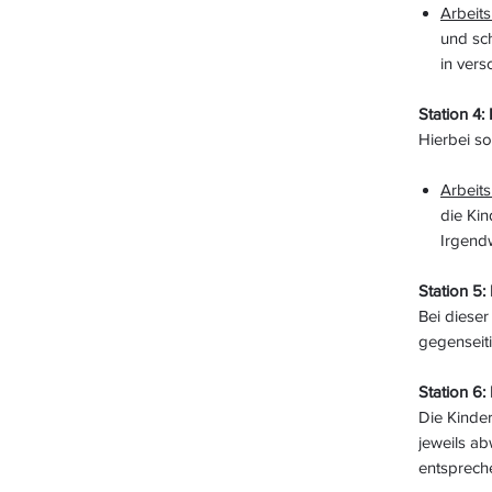
Arbeits
und sc
in ver
Station 4:
Hierbei s
Arbeits
die Ki
Irgend
Station 5
Bei dieser
gegenseit
Station 6:
Die Kinde
jeweils ab
entsprech