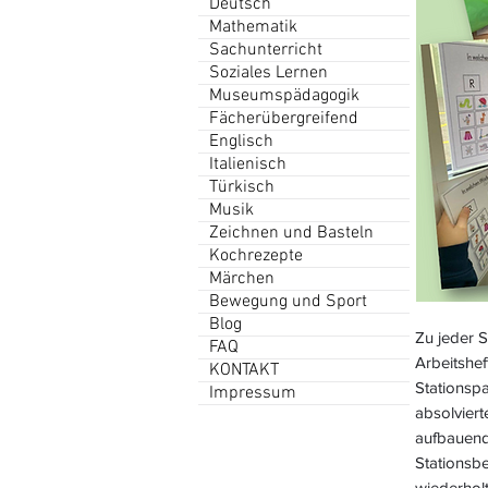
Deutsch
Mathematik
Sachunterricht
Soziales Lernen
Museumspädagogik
Fächerübergreifend
Englisch
Italienisch
Türkisch
Musik
Zeichnen und Basteln
Kochrezepte
Märchen
Bewegung und Sport
Blog
Zu jeder S
FAQ
Arbeitshef
KONTAKT
Stationspa
Impressum
absolviert
aufbauend 
Stationsbe
wiederhol