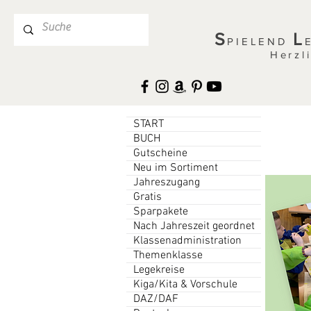
S
L
PIELEND
Herzl
START
BUCH
Gutscheine
Neu im Sortiment
Jahreszugang
Gratis
Sparpakete
Nach Jahreszeit geordnet
Klassenadministration
Themenklasse
Legekreise
Kiga/Kita & Vorschule
DAZ/DAF