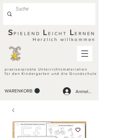
S
L
L
PIELEND
EICHT
ERNEN
Herzlich willkommen
praxiserprobte Unterrichtsmaterialien
für den Kindergarten und die Grundschule
WARENKORB
Anmelden