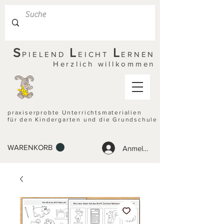
S
L
L
PIELEND
EICHT
ERNEN
Herzlich willkommen
praxiserprobte Unterrichtsmaterialien
für den Kindergarten und die Grundschule
WARENKORB
Anmelden