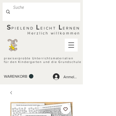
S
L
L
PIELEND
EICHT
ERNEN
Herzlich willkommen
praxiserprobte Unterrichtsmaterialien
für den Kindergarten und die Grundschule
WARENKORB
Anmelden