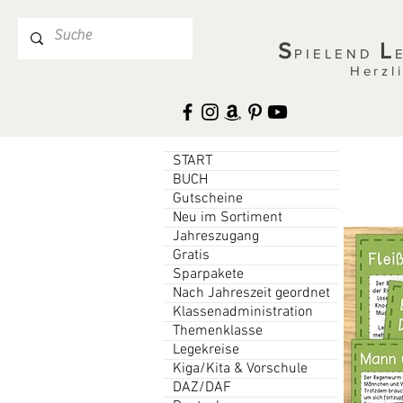
S
L
PIELEND
Herzl
START
BUCH
Gutscheine
Neu im Sortiment
Jahreszugang
Gratis
Sparpakete
Nach Jahreszeit geordnet
Klassenadministration
Themenklasse
Legekreise
Kiga/Kita & Vorschule
DAZ/DAF