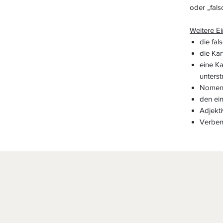
oder „fals
Weitere Ei
die fal
die Kar
eine Ka
unterst
Nomen 
den ei
Adjekti
Verben 