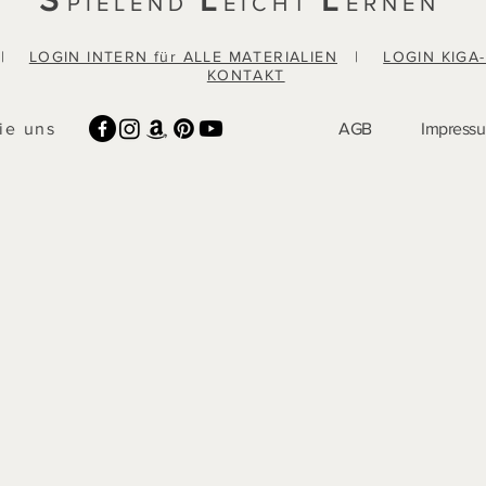
S
L
L
PIELEND
EICHT
ERNEN
|
LOGIN INTERN für ALLE MATERIALIEN
|
LOGIN KIGA
KONTAKT
ie uns
AGB
Impress