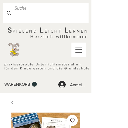
S
L
L
PIELEND
EICHT
ERNEN
Herzlich willkommen
praxiserprobte Unterrichtsmaterialien
für den Kindergarten und die Grundschule
WARENKORB
Anmelden