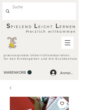
S
L
L
PIELEND
EICHT
ERNEN
Herzlich willkommen
praxiserprobte Unterrichtsmaterialien
für den Kindergarten und die Grundschule
WARENKORB
Anmelden