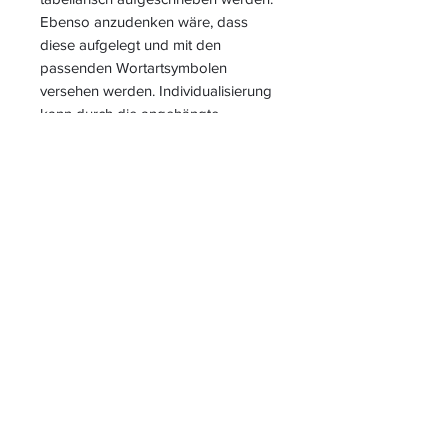
Ebenso anzudenken wäre, dass
diese aufgelegt und mit den
passenden Wortartsymbolen
versehen werden. Individualisierung
kann durch die angehängte
Auftragskarte im Klassenraum relativ
einfach stattfinden.
S
L
PIELEND
EICHT
L
ERNEN