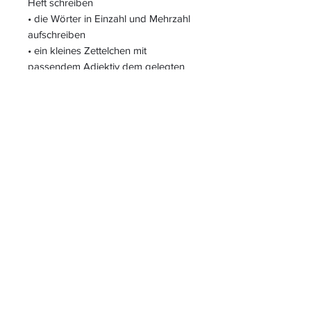
Heft schreiben
• die Wörter in Einzahl und Mehrzahl
aufschreiben
• ein kleines Zettelchen mit
passendem Adjektiv dem gelegten
Wort hinzufügen
• einen kompletten Satz ins Heft
schreiben
S
L
PIELEND
EICHT
L
ERNEN
START
|
JAHRESZUGANG
|