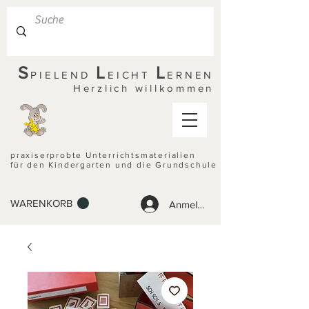
S
L
L
PIELEND
EICHT
ERNEN
Herzlich willkommen
praxiserprobte Unterrichtsmaterialien
für den Kindergarten und die Grundschule
WARENKORB
Anmelden