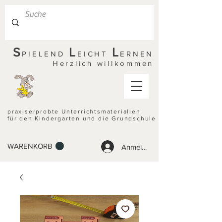
S
L
L
PIELEND
EICHT
ERNEN
Herzlich willkommen
praxiserprobte Unterrichtsmaterialien
für den Kindergarten und die Grundschule
WARENKORB
Anmelden