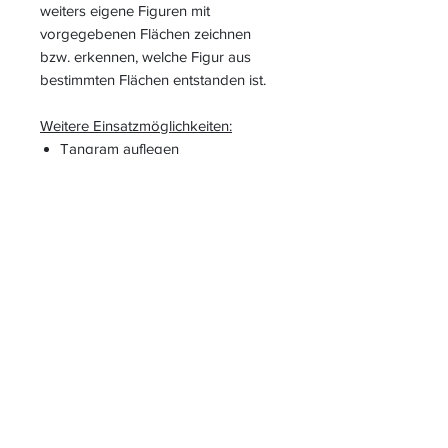
weiters eigene Figuren mit
vorgegebenen Flächen zeichnen
bzw. erkennen, welche Figur aus
bestimmten Flächen entstanden ist.
Weitere Einsatzmöglichkeiten:
Tangram auflegen
Flächen benennen
Farben auf Englisch sagen
Flächen im Klassenzimmer suchen
Artikel den Flächen zuordnen
S
L
PIELEND
EICHT