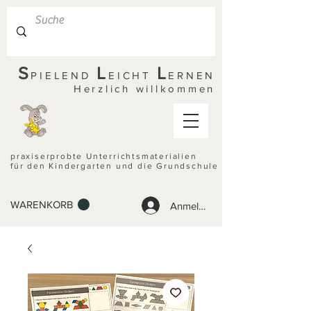
S
L
L
PIELEND
EICHT
ERNEN
Herzlich willkommen
praxiserprobte Unterrichtsmaterialien
für den Kindergarten und die Grundschule
WARENKORB
Anmelden