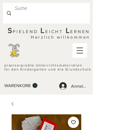
S
L
L
PIELEND
EICHT
ERNEN
Herzlich willkommen
praxiserprobte Unterrichtsmaterialien
für den Kindergarten und die Grundschule
WARENKORB
Anmelden