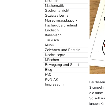
Deutsch
Mathematik
Sachunterricht
Soziales Lernen
Museumspädagogik
Fächerübergreifend
Englisch
Italienisch
Türkisch
Musik
Zeichnen und Basteln
Kochrezepte
Märchen
Bewegung und Sport
Blog
FAQ
KONTAKT
Bei diesem
Impressum
Stempeln 
die bunte
So soll z
jungen Ki