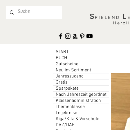
S
L
PIELEND
Herzl
START
BUCH
Gutscheine
Neu im Sortiment
Jahreszugang
Gratis
Sparpakete
Nach Jahreszeit geordnet
Klassenadministration
Themenklasse
Legekreise
Kiga/Kita & Vorschule
DAZ/DAF