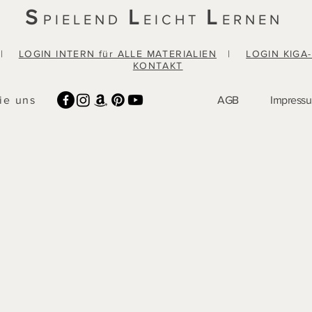
S
L
L
PIELEND
EICHT
ERNEN
|
LOGIN INTERN für ALLE MATERIALIEN
|
LOGIN KIGA
KONTAKT
ie uns
AGB
Impress