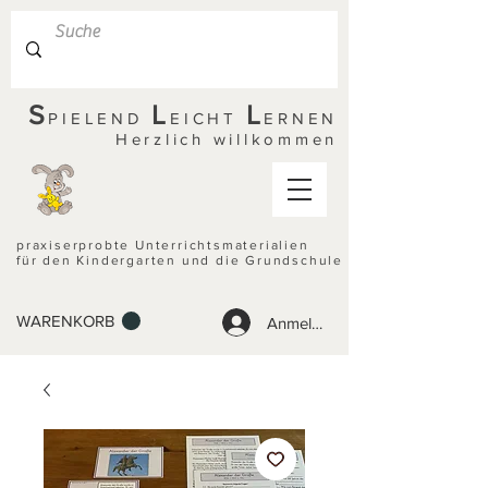
S
L
L
PIELEND
EICHT
ERNEN
Herzlich willkommen
praxiserprobte Unterrichtsmaterialien
für den Kindergarten und die Grundschule
WARENKORB
Anmelden