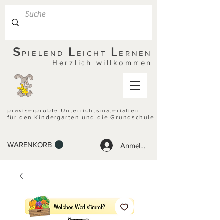
S
L
L
PIELEND
EICHT
ERNEN
Herzlich willkommen
praxiserprobte Unterrichtsmaterialien
für den Kindergarten und die Grundschule
WARENKORB
Anmelden