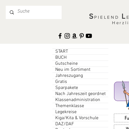
S
L
PIELEND
Herzl
START
BUCH
Gutscheine
Neu im Sortiment
Jahreszugang
Gratis
Sparpakete
Nach Jahreszeit geordnet
Klassenadministration
Themenklasse
Legekreise
Kiga/Kita & Vorschule
DAZ/DAF