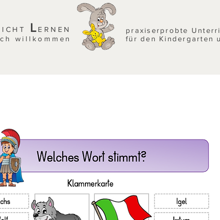
L
EICHT
ERNEN
praxiserprobte Unterr
ich willkommen
für den Kindergarten 