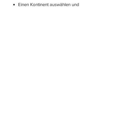
Einen Kontinent auswählen und
darüber genauer recherchieren.
S
L
PIELEND
EICHT
L
ERNEN
START
|
JAHRESZUGANG
|
LOGIN INTERN für ALLE
MATERIALIEN
|
LOGIN
KIGA-/KITABEREICH
|
BLOG
|
KONTAKT
Folgen Sie uns