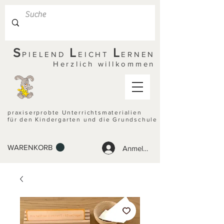
S
L
L
PIELEND
EICHT
ERNEN
Herzlich willkommen
praxiserprobte Unterrichtsmaterialien
für den Kindergarten und die Grundschule
WARENKORB
Anmelden