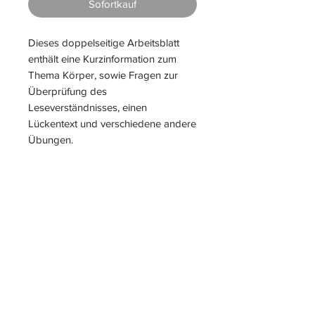
Sofortkauf
Dieses doppelseitige Arbeitsblatt
enthält eine Kurzinformation zum
Thema Körper, sowie Fragen zur
Überprüfung des
Leseverständnisses, einen
Lückentext und verschiedene andere
Übungen.
S
L
PIELEND
EICHT
L
ERNEN
START
|
JAHRESZUGANG
|