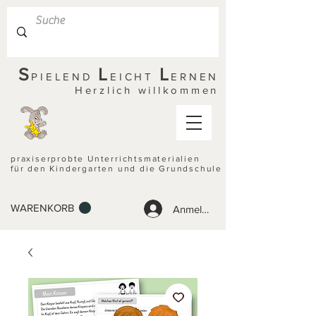
S
L
L
PIELEND
EICHT
ERNEN
Herzlich willkommen
praxiserprobte Unterrichtsmaterialien
für den Kindergarten und die Grundschule
WARENKORB
Anmelden