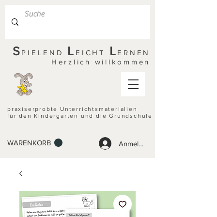
S
L
L
PIELEND
EICHT
ERNEN
Herzlich willkommen
praxiserprobte Unterrichtsmaterialien
für den Kindergarten und die Grundschule
WARENKORB
Anmelden