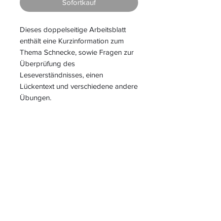
Sofortkauf
Dieses doppelseitige Arbeitsblatt
enthält eine Kurzinformation zum
Thema Schnecke, sowie Fragen zur
Überprüfung des
Leseverständnisses, einen
Lückentext und verschiedene andere
Übungen.
S
L
PIELEND
EICHT
L
ERNEN
START
|
JAHRESZUGANG
|