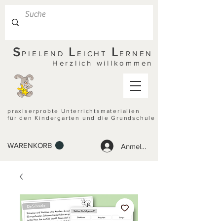
S
L
L
PIELEND
EICHT
ERNEN
Herzlich willkommen
praxiserprobte Unterrichtsmaterialien
für den Kindergarten und die Grundschule
WARENKORB
Anmelden