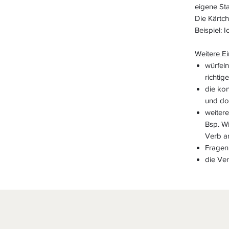
eigene St
Die Kärtc
Beispiel: I
Weitere Ei
würfeln
richtig
die kon
und dor
weitere
Bsp. Wi
Verb an
Fragen 
die Ver