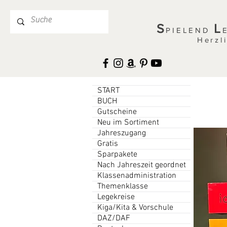
S
L
PIELEND
Herzl
START
BUCH
Gutscheine
Neu im Sortiment
Jahreszugang
Gratis
Sparpakete
Nach Jahreszeit geordnet
Klassenadministration
Themenklasse
Legekreise
Kiga/Kita & Vorschule
DAZ/DAF