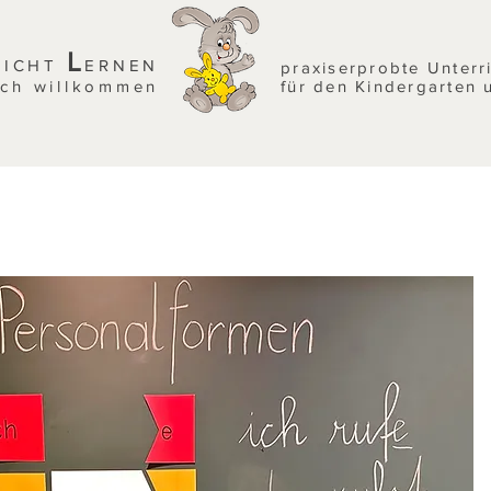
L
EICHT
ERNEN
praxiserprobte Unterr
ich willkommen
für den Kindergarten 