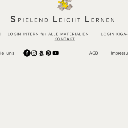
S
L
L
PIELEND
EICHT
ERNEN
|
LOGIN INTERN für ALLE MATERIALIEN
|
LOGIN KIGA
KONTAKT
ie uns
AGB
Impress