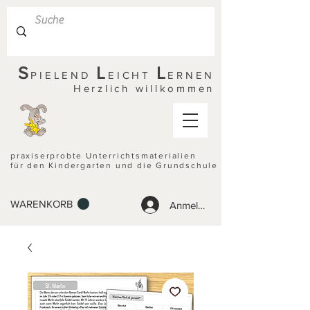
S
L
L
PIELEND
EICHT
ERNEN
Herzlich willkommen
praxiserprobte Unterrichtsmaterialien
für den Kindergarten und die Grundschule
WARENKORB
Anmelden