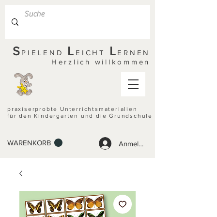
S
L
L
PIELEND
EICHT
ERNEN
Herzlich willkommen
praxiserprobte Unterrichtsmaterialien
für den Kindergarten und die Grundschule
WARENKORB
Anmelden