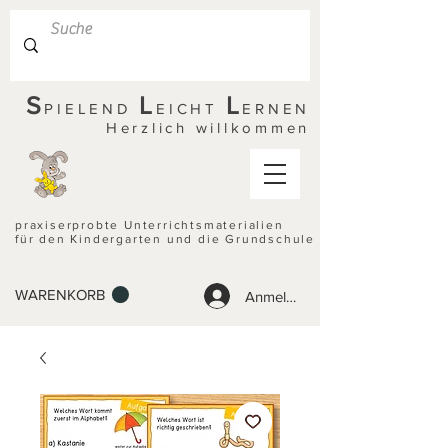
S
L
L
PIELEND
EICHT
ERNEN
Herzlich willkommen
praxiserprobte Unterrichtsmaterialien
für den Kindergarten und die Grundschule
WARENKORB
Anmelden