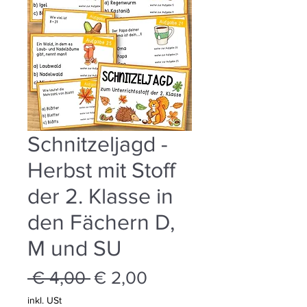
Schnitzeljagd -
Herbst mit Stoff
der 2. Klasse in
den Fächern D,
M und SU
Standardpreis
Sale-
 € 4,00 
€ 2,00
Preis
inkl. USt