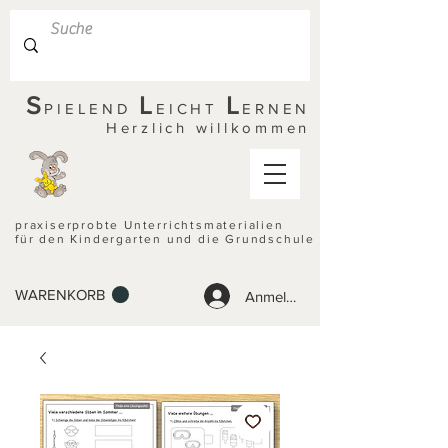
S
L
L
PIELEND
EICHT
ERNEN
Herzlich willkommen
praxiserprobte Unterrichtsmaterialien
für den Kindergarten und die Grundschule
WARENKORB
Anmelden