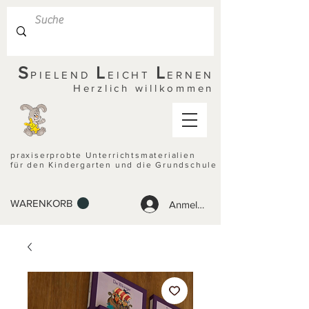
S
L
L
PIELEND
EICHT
ERNEN
Herzlich willkommen
praxiserprobte Unterrichtsmaterialien
für den Kindergarten und die Grundschule
WARENKORB
Anmelden