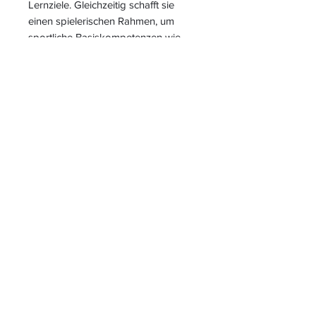
Lernziele. Gleichzeitig schafft sie
einen spielerischen Rahmen, um
sportliche Basiskompetenzen wie
Werfen, Fangen, Dribbeln,
Koordination und Teamfähigkeit zu
fördern.
S
L
PIELEND
EICHT
L
ERNEN
START
|
JAHRESZUGANG
|
LOGIN INTERN für ALLE
MATERIALIEN
|
LOGIN
KIGA-/KITABEREICH
|
BLOG
|
KONTAKT