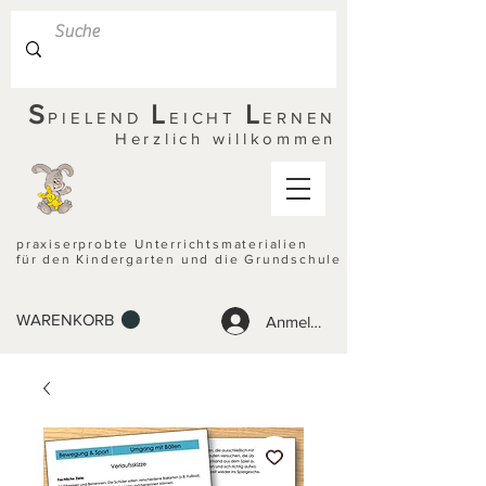
S
L
L
PIELEND
EICHT
ERNEN
Herzlich willkommen
praxiserprobte Unterrichtsmaterialien
für den Kindergarten und die Grundschule
WARENKORB
Anmelden