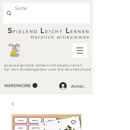
S
L
L
PIELEND
EICHT
ERNEN
Herzlich willkommen
praxiserprobte Unterrichtsmaterialien
für den Kindergarten und die Grundschule
WARENKORB
Anmelden