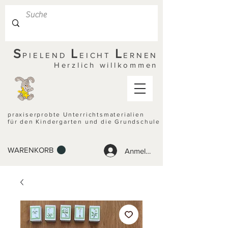
S
L
L
PIELEND
EICHT
ERNEN
Herzlich willkommen
praxiserprobte Unterrichtsmaterialien
für den Kindergarten und die Grundschule
WARENKORB
Anmelden