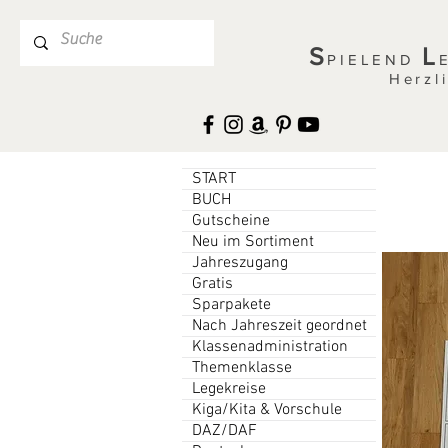
S
L
PIELEND
Herzl
START
BUCH
Gutscheine
Neu im Sortiment
Jahreszugang
Gratis
Sparpakete
Nach Jahreszeit geordnet
Klassenadministration
Themenklasse
Legekreise
Kiga/Kita & Vorschule
DAZ/DAF