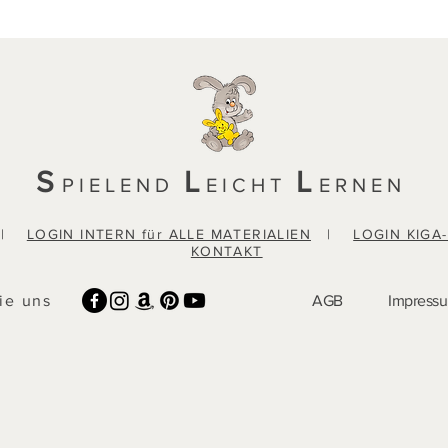
S
L
L
PIELEND
EICHT
ERNEN
|
LOGIN INTERN für ALLE MATERIALIEN
|
LOGIN KIGA
KONTAKT
ie uns
AGB
Impress