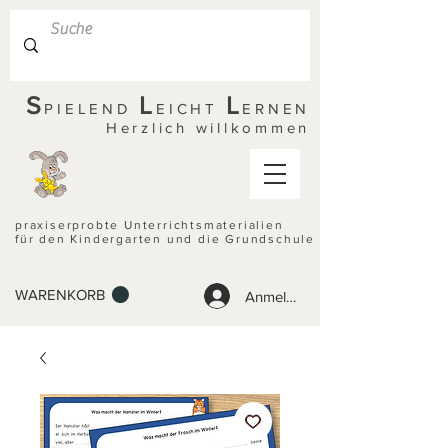
S
L
L
PIELEND
EICHT
ERNEN
Herzlich willkommen
praxiserprobte Unterrichtsmaterialien
für den Kindergarten und die Grundschule
WARENKORB
Anmelden