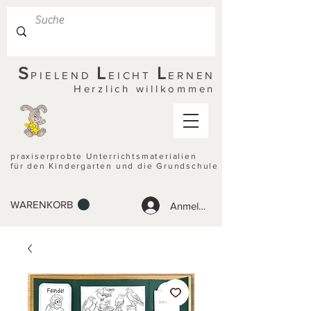
S
L
L
PIELEND
EICHT
ERNEN
Herzlich willkommen
praxiserprobte Unterrichtsmaterialien
für den Kindergarten und die Grundschule
WARENKORB
Anmelden