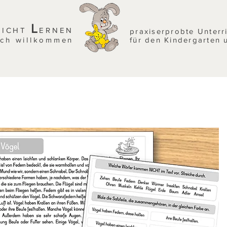
L
EICHT
ERNEN
praxiserprobte Unterr
ich willkommen
für den Kindergarten 