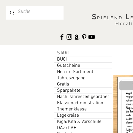
S
L
PIELEND
Herzl
START
BUCH
Gutscheine
Neu im Sortiment
Jahreszugang
Gratis
Sparpakete
Nach Jahreszeit geordnet
Klassenadministration
Themenklasse
Legekreise
Kiga/Kita & Vorschule
DAZ/DAF