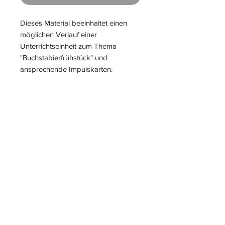
Dieses Material beeinhaltet einen
möglichen Verlauf einer
Unterrichtseinheit zum Thema
"Buchstabierfrühstück" und
ansprechende Impulskarten.
S
L
PIELEND
EICHT
L
ERNEN
START
|
JAHRESZUGANG
|
LOGIN INTERN für ALLE
MATERIALIEN
|
LOGIN
KIGA-/KITABEREICH
|
BLOG
|