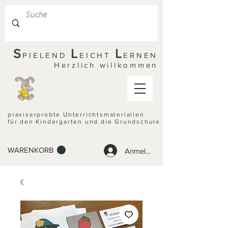
S
L
L
PIELEND
EICHT
ERNEN
Herzlich willkommen
praxiserprobte Unterrichtsmaterialien
für den Kindergarten und die Grundschule
WARENKORB
Anmelden