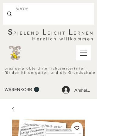
S
L
L
PIELEND
EICHT
ERNEN
Herzlich willkommen
praxiserprobte Unterrichtsmaterialien
für den Kindergarten und die Grundschule
WARENKORB
Anmelden