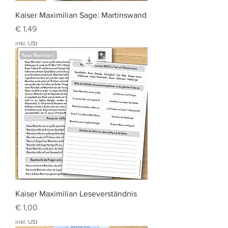
Kaiser Maximilian Sage: Martinswand
Preis
€ 1,49
inkl. USt
Kaiser Maximilian Leseverständnis
Preis
€ 1,00
inkl. USt