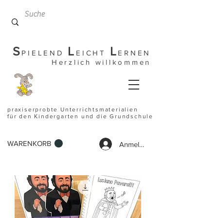
S
L
L
PIELEND
EICHT
ERNEN
Herzlich willkommen
praxiserprobte Unterrichtsmaterialien
für den Kindergarten und die Grundschule
WARENKORB
Anmelden