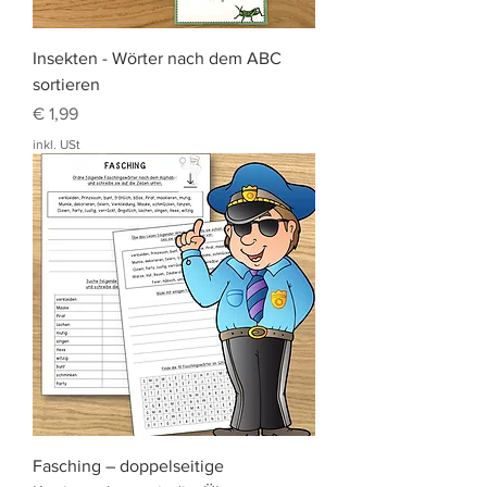
Insekten - Wörter nach dem ABC
sortieren
Preis
€ 1,99
inkl. USt
Fasching – doppelseitige