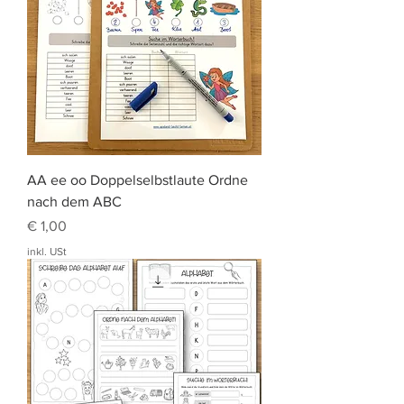
AA ee oo Doppelselbstlaute Ordne
nach dem ABC
Preis
€ 1,00
inkl. USt