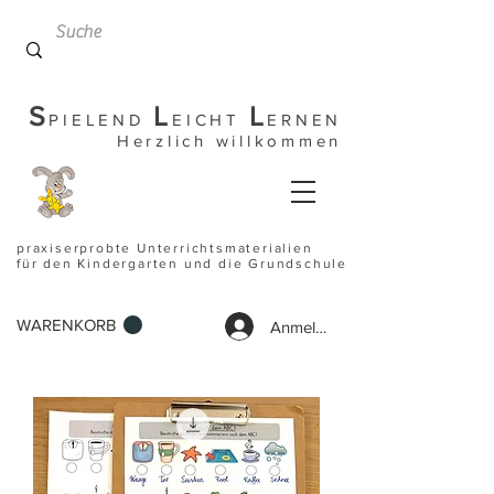
S
L
L
PIELEND
EICHT
ERNEN
Herzlich willkommen
praxiserprobte Unterrichtsmaterialien
für den Kindergarten und die Grundschule
WARENKORB
Anmelden