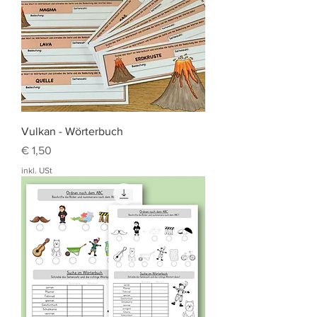
Vulkan - Wörterbuch
Preis
€ 1,50
inkl. USt