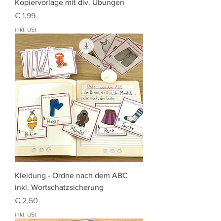
Kopiervorlage mit div. Übungen
Preis
€ 1,99
inkl. USt
Kleidung - Ordne nach dem ABC
inkl. Wortschatzsicherung
Preis
€ 2,50
inkl. USt