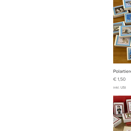
Polartie
Preis
€ 1,50
inkl. USt