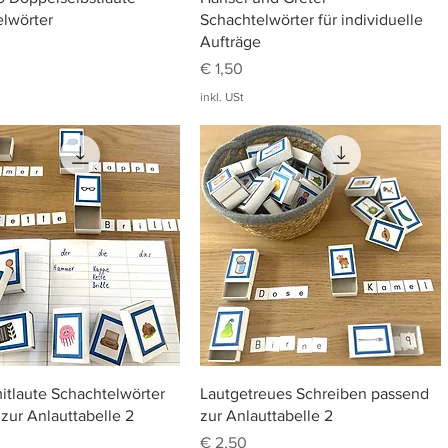
lwörter
Schachtelwörter für individuelle
Aufträge
Preis
€ 1,50
inkl. USt
Schnellansicht
Schnellansicht
tlaute Schachtelwörter
Lautgetreues Schreiben passend
zur Anlauttabelle 2
zur Anlauttabelle 2
Preis
€ 2,50