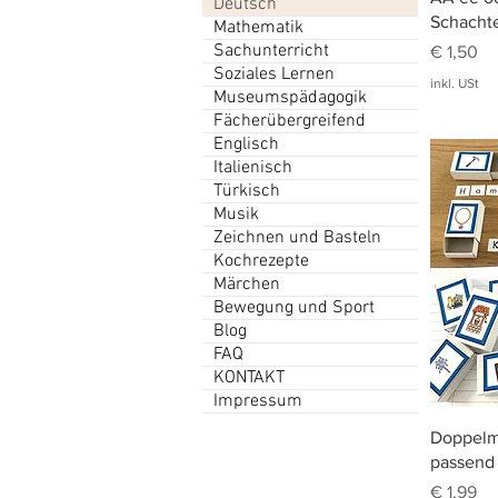
Deutsch
Schachte
Mathematik
Sachunterricht
Preis
€ 1,50
Soziales Lernen
inkl. USt
Museumspädagogik
Fächerübergreifend
Englisch
Italienisch
Türkisch
Musik
Zeichnen und Basteln
Kochrezepte
Märchen
Bewegung und Sport
Blog
FAQ
KONTAKT
Impressum
Doppelmi
passend 
Preis
€ 1,99