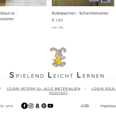
Schnellansicht
Schnellansicht
tlaut ss -
Rotkäppchen - Schachtelwörter
lwörter
Preis
€ 1,50
inkl. USt
S
L
L
PIELEND
EICHT
ERNEN
|
LOGIN INTERN für ALLE MATERIALIEN
|
LOGIN KIGA
KONTAKT
ie uns
AGB
Impress