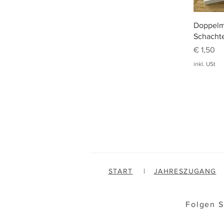
Doppelmi
Schachte
Preis
€ 1,50
inkl. USt
START
|
JAHRESZUGANG
Folgen S