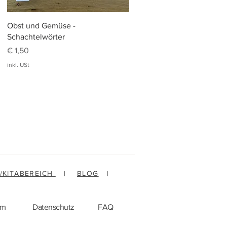
Schnellansicht
Obst und Gemüse -
Schachtelwörter
Preis
€ 1,50
inkl. USt
-/KITABEREICH
|
BLOG
|
um
Datenschutz
FAQ