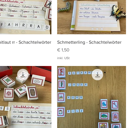
Schnellansicht
Schnellansicht
tlaut rr - Schachtelwörter
Schmetterling - Schachtelwörter
Preis
€ 1,50
inkl. USt