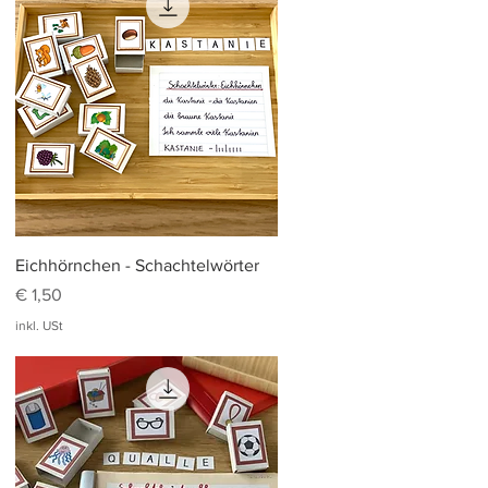
Schnellansicht
Eichhörnchen - Schachtelwörter
Preis
€ 1,50
inkl. USt