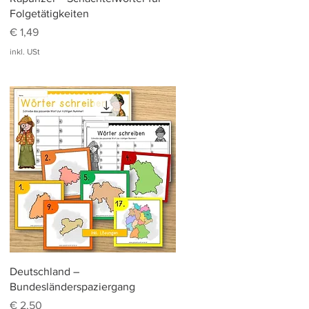
Folgetätigkeiten
Preis
€ 1,49
inkl. USt
Schnellansicht
Deutschland –
Bundesländerspaziergang
Preis
€ 2,50