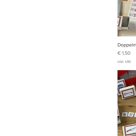
Doppelmi
Preis
€ 1,50
inkl. USt