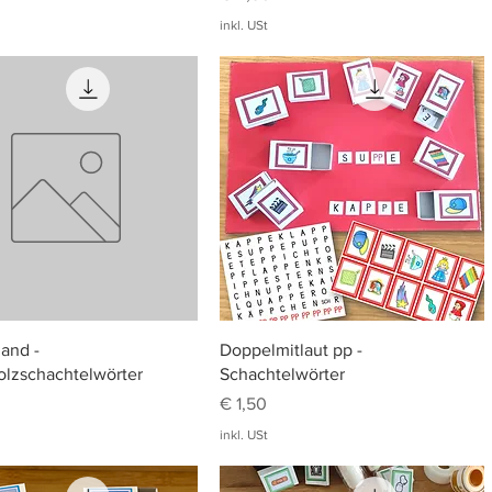
inkl. USt
Schnellansicht
Schnellansicht
and -
Doppelmitlaut pp -
olzschachtelwörter
Schachtelwörter
Preis
€ 1,50
inkl. USt