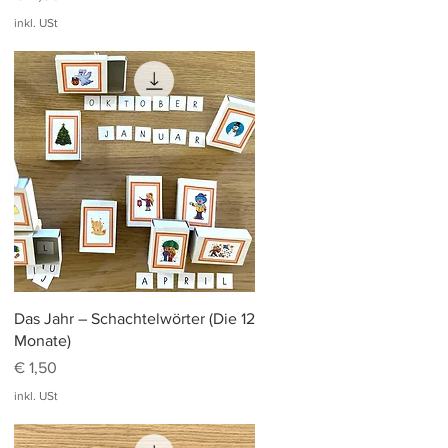
inkl. USt
Schnellansicht
Das Jahr – Schachtelwörter (Die 12
Monate)
Preis
€ 1,50
inkl. USt