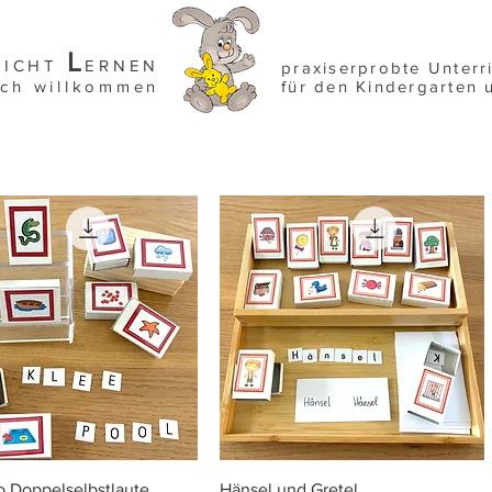
L
EICHT
ERNEN
praxiserprobte Unterr
ich willkommen
für den Kindergarten 
Schnellansicht
Schnellansicht
 Doppelselbstlaute
Hänsel und Gretel