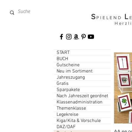
S
L
PIELEND
Herzl
START
BUCH
Gutscheine
Neu im Sortiment
Jahreszugang
Gratis
Sparpakete
Nach Jahreszeit geordnet
Klassenadministration
Themenklasse
Legekreise
Kiga/Kita & Vorschule
DAZ/DAF
AA ee oo