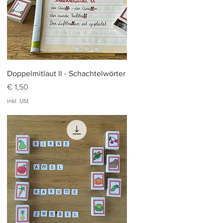
Schnellansicht
Doppelmitlaut ll - Schachtelwörter
Preis
€ 1,50
inkl. USt