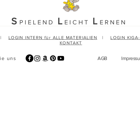
S
L
L
PIELEND
EICHT
ERNEN
|
LOGIN INTERN für ALLE MATERIALIEN
|
LOGIN KIGA
KONTAKT
ie uns
AGB
Impress