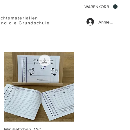
WARENKORB
ichtsmaterialien
Anmelden
und die Grundschule
Schnellansicht
Miniheftchen „Vv“