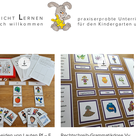
L
EICHT
ERNEN
praxiserprobte Unterr
ich willkommen
für den Kindergarten 
Schnellansicht
Schnellansicht
eiden von Lauten Pf – F
Rechtschreib-Grammatikdose Vv