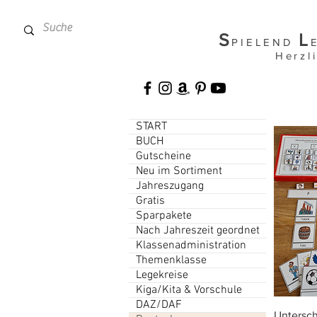
S
L
PIELEND
Herzl
START
BUCH
Gutscheine
Neu im Sortiment
Jahreszugang
Gratis
Sparpakete
Nach Jahreszeit geordnet
Klassenadministration
Themenklasse
Legekreise
Kiga/Kita & Vorschule
DAZ/DAF
Untersch