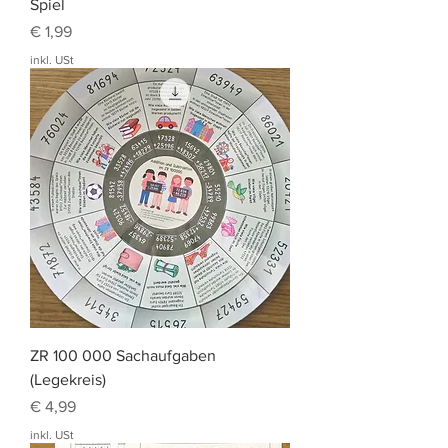
Spiel
Preis
€ 1,99
inkl. USt
ZR 100 000 Sachaufgaben
(Legekreis)
Preis
€ 4,99
inkl. USt