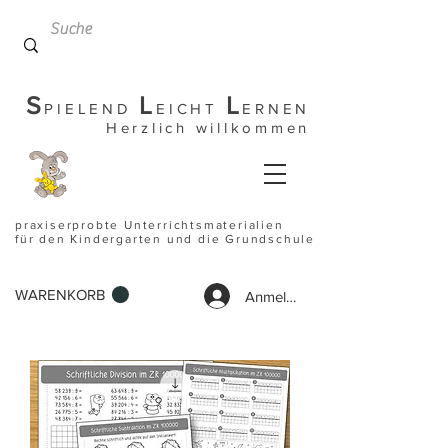
S
L
L
PIELEND
EICHT
ERNEN
Herzlich willkommen
praxiserprobte Unterrichtsmaterialien
für den Kindergarten und die Grundschule
WARENKORB
Anmelden