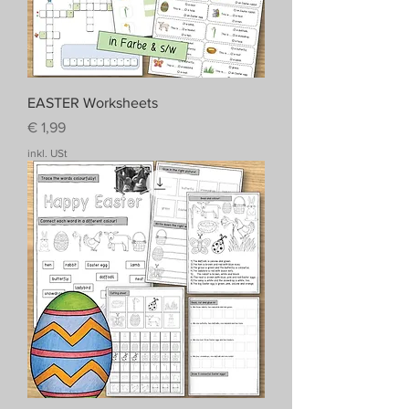
EASTER Worksheets
Preis
€ 1,99
inkl. USt