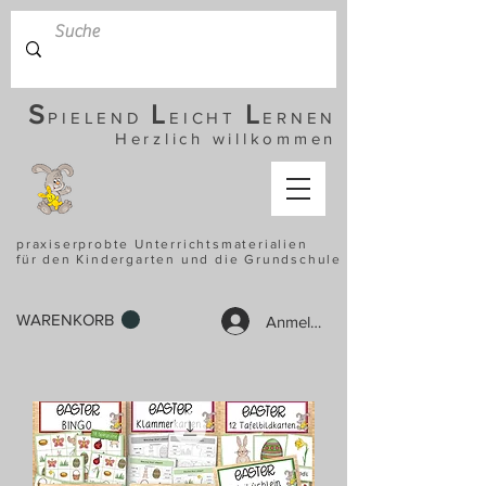
S
L
L
PIELEND
EICHT
ERNEN
Herzlich willkommen
praxiserprobte Unterrichtsmaterialien
für den Kindergarten und die Grundschule
WARENKORB
Anmelden