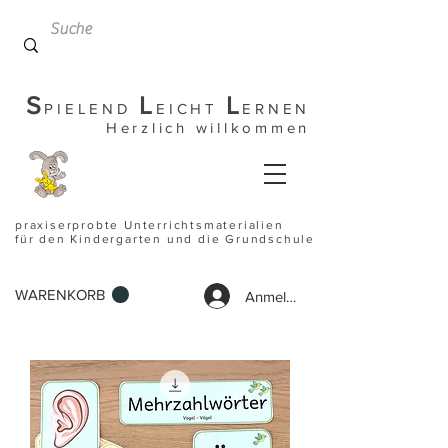
S
L
L
PIELEND
EICHT
ERNEN
Herzlich willkommen
praxiserprobte Unterrichtsmaterialien
für den Kindergarten und die Grundschule
WARENKORB
Anmelden