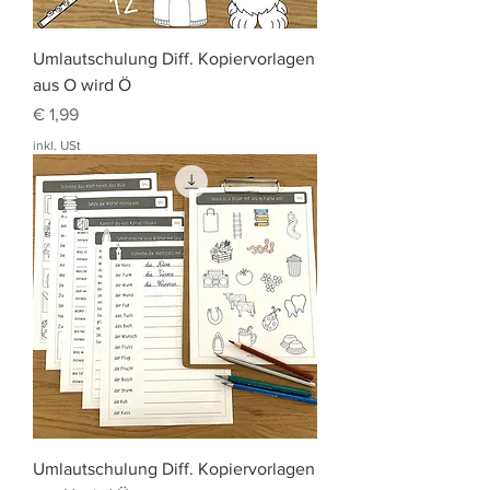
Umlautschulung Diff. Kopiervorlagen
aus O wird Ö
Preis
€ 1,99
inkl. USt
Umlautschulung Diff. Kopiervorlagen