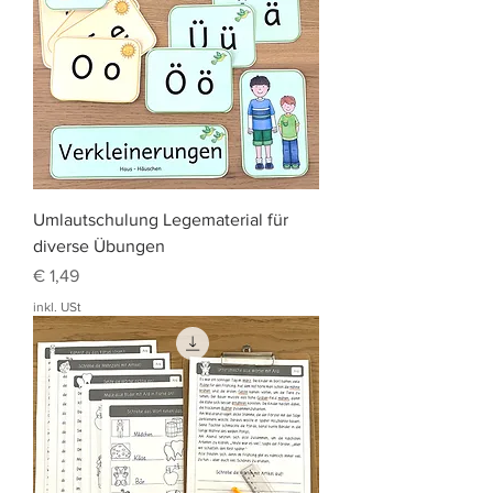
Umlautschulung Legematerial für
diverse Übungen
Preis
€ 1,49
inkl. USt