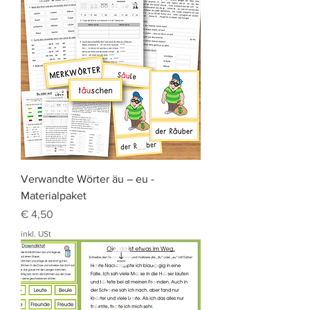
Verwandte Wörter äu – eu -
Materialpaket
Preis
€ 4,50
inkl. USt