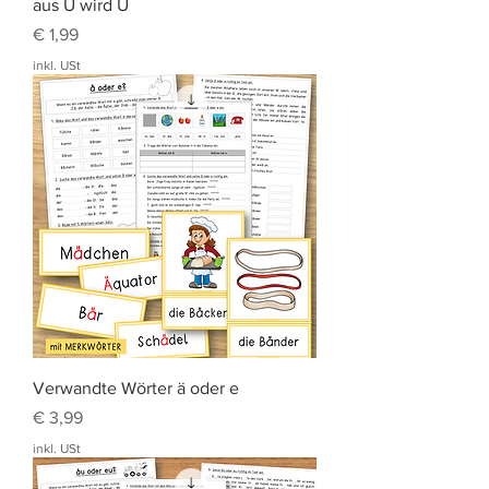
aus U wird Ü
Preis
€ 1,99
inkl. USt
Verwandte Wörter ä oder e
Preis
€ 3,99
inkl. USt