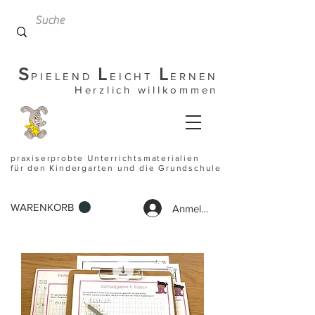
S
L
L
PIELEND
EICHT
ERNEN
Herzlich willkommen
praxiserprobte Unterrichtsmaterialien
für den Kindergarten und die Grundschule
WARENKORB
Anmelden