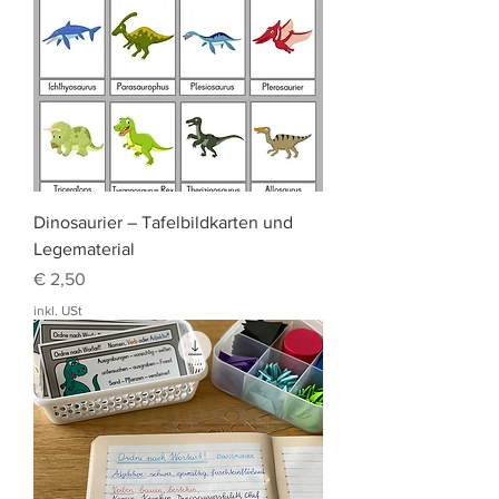
Dinosaurier – Tafelbildkarten und
Legematerial
Preis
€ 2,50
inkl. USt