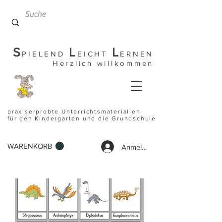
S
L
L
PIELEND
EICHT
ERNEN
Herzlich willkommen
praxiserprobte Unterrichtsmaterialien
für den Kindergarten und die Grundschule
WARENKORB
Anmelden