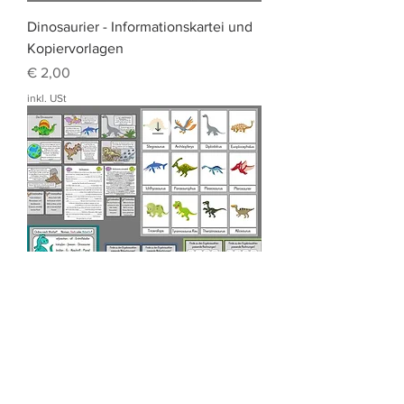
Dinosaurier - Informationskartei und
Kopiervorlagen
Preis
€ 2,00
inkl. USt
Großes fächerübergreifendes
Dinosaurier-SPARPAKET