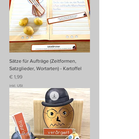
Sätze für Aufträge (Zeitformen,
Satzglieder, Wortarten) - Kartoffel
Preis
€ 1,99
inkl. USt