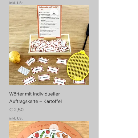
inkl. USt
Wörter mit individueller
Auftragskarte – Kartoffel
Preis
€ 2,50
inkl. USt