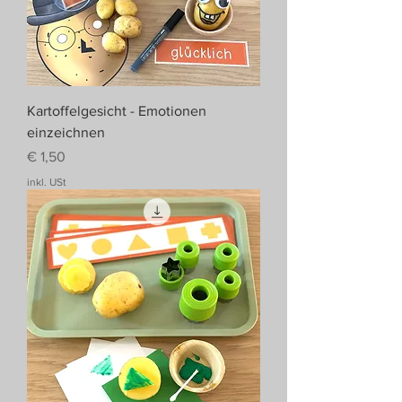
Kartoffelgesicht - Emotionen
einzeichnen
Preis
€ 1,50
inkl. USt