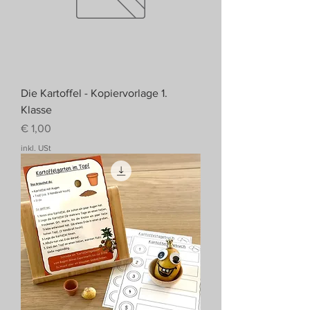
Die Kartoffel - Kopiervorlage 1.
Klasse
Preis
€ 1,00
inkl. USt