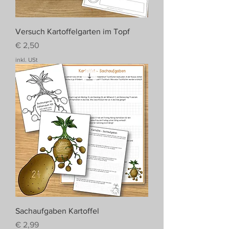
Versuch Kartoffelgarten im Topf
Preis
€ 2,50
inkl. USt
Sachaufgaben Kartoffel
Preis
€ 2,99