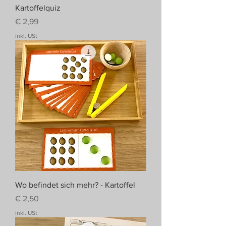
Kartoffelquiz
Preis
€ 2,99
inkl. USt
Wo befindet sich mehr? - Kartoffel
Preis
€ 2,50
inkl. USt