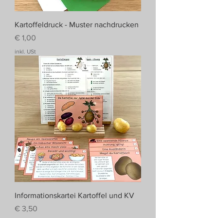
Kartoffeldruck - Muster nachdrucken
Preis
€ 1,00
inkl. USt
Informationskartei Kartoffel und KV
Preis
€ 3,50