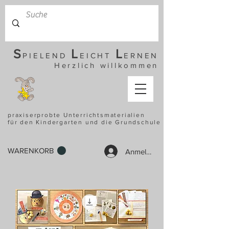
S
L
L
PIELEND
EICHT
ERNEN
Herzlich willkommen
praxiserprobte Unterrichtsmaterialien
für den Kindergarten und die Grundschule
WARENKORB
Anmelden