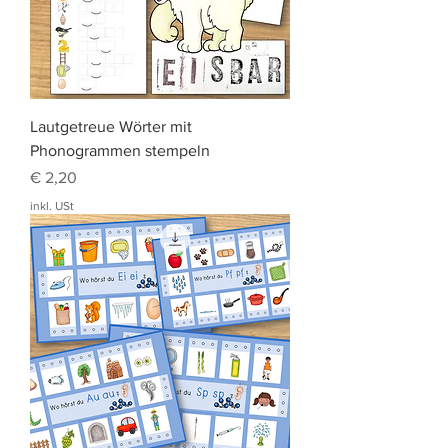
Lautgetreue Wörter mit
Phonogrammen stempeln
Preis
€ 2,20
inkl. USt