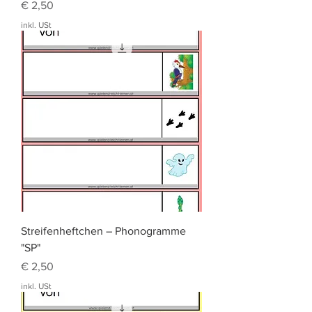
Preis
€ 2,50
inkl. USt
Streifenheftchen – Phonogramme
"SP"
Preis
€ 2,50
inkl. USt