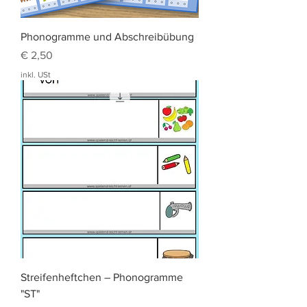
Phonogramme und Abschreibübung
Preis
€ 2,50
inkl. USt
Streifenheftchen – Phonogramme
"ST"