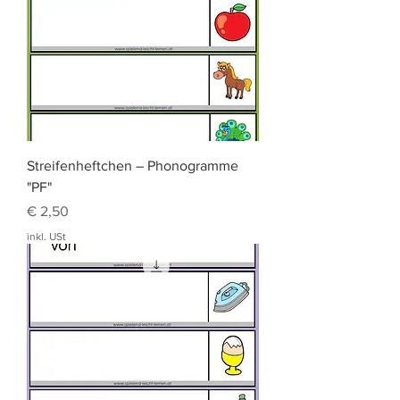
Streifenheftchen – Phonogramme
"PF"
Preis
€ 2,50
inkl. USt