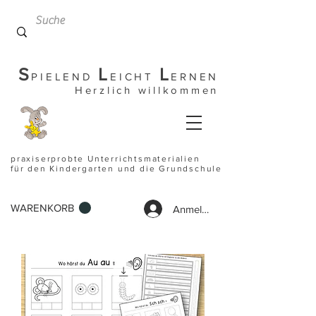
S
L
L
PIELEND
EICHT
ERNEN
Herzlich willkommen
praxiserprobte Unterrichtsmaterialien
für den Kindergarten und die Grundschule
WARENKORB
Anmelden