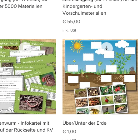
r 5000 Materialien
Kindergarten- und
Vorschulmaterialien
Preis
€ 55,00
inkl. USt
Schnellansicht
Schnellansicht
nwurm - Infokartei mit
Über/Unter der Erde
uf der Rückseite und KV
Preis
€ 1,00