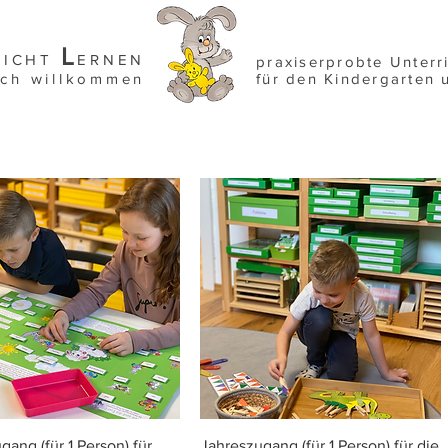
L
EICHT
ERNEN
praxiserprobte Unterr
ich willkommen
für den Kindergarten 
Schnellansicht
Schnellansicht
gang (für 1 Person) für
Jahreszugang (für 1 Person) für die