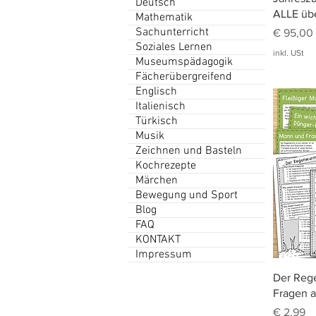
Deutsch
ALLE übe
Mathematik
Sachunterricht
Preis
€ 95,00
Soziales Lernen
inkl. USt
Museumspädagogik
Fächerübergreifend
Englisch
Italienisch
Türkisch
Musik
Zeichnen und Basteln
Kochrezepte
Märchen
Bewegung und Sport
Blog
FAQ
KONTAKT
Impressum
Der Rege
Fragen a
Preis
€ 2,99