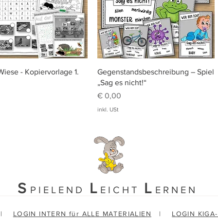
Schnellansicht
Schnellansicht
Wiese - Kopiervorlage 1.
Gegenstandsbeschreibung – Spiel
„Sag es nicht!“
Preis
€ 0,00
inkl. USt
S
L
L
PIELEND
EICHT
ERNEN
|
LOGIN INTERN für ALLE MATERIALIEN
|
LOGIN KIGA