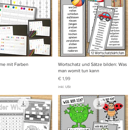
Schnellansicht
Schnellansicht
me mit Farben
Wortschatz und Sätze bilden: Was
man womit tun kann
Preis
€ 1,99
inkl. USt