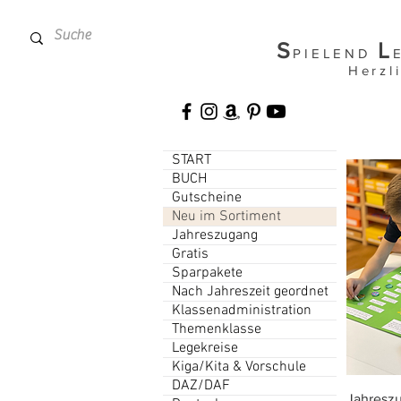
S
L
PIELEND
Herzl
START
BUCH
Gutscheine
Neu im Sortiment
Jahreszugang
Gratis
Sparpakete
Nach Jahreszeit geordnet
Klassenadministration
Themenklasse
Legekreise
Kiga/Kita & Vorschule
DAZ/DAF
Jahreszu