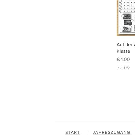
Auf der 
Klasse
Preis
€ 1,00
inkl. USt
START
|
JAHRESZUGANG