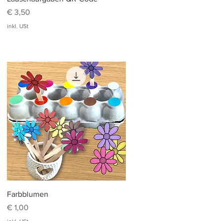
Preis
€ 3,50
inkl. USt
Schnellansicht
Farbblumen
Preis
€ 1,00