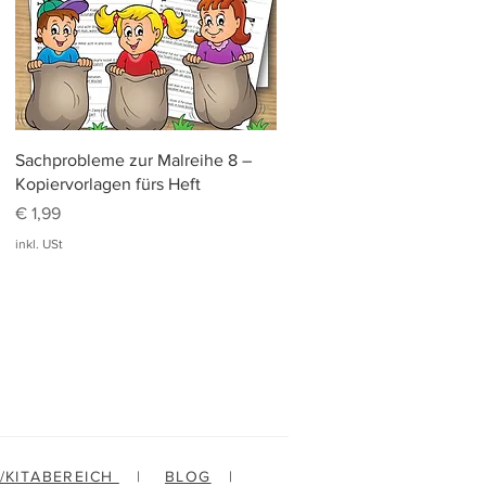
Schnellansicht
Sachprobleme zur Malreihe 8 –
Kopiervorlagen fürs Heft
Preis
€ 1,99
inkl. USt
-/KITABEREICH
|
BLOG
|