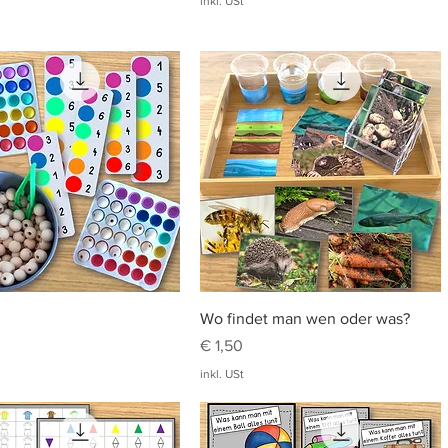
inkl. USt
Schnellansicht
Schnellansicht
Wo findet man wen oder was?
Preis
€ 1,50
inkl. USt