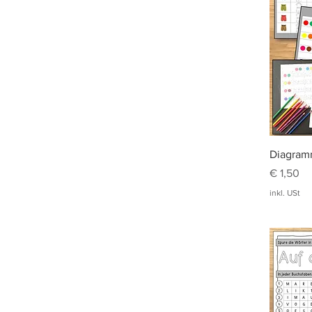
Diagram
Preis
€ 1,50
inkl. USt