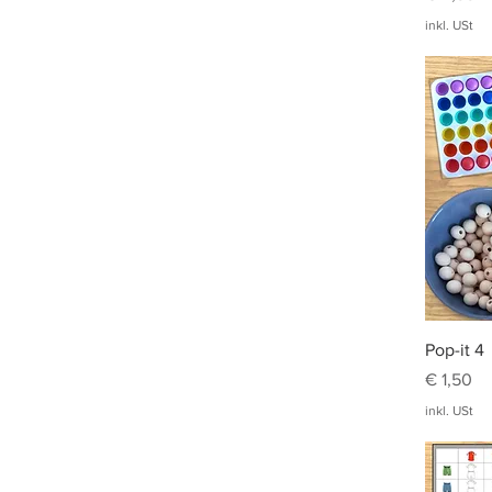
inkl. USt
Pop-it 4
Preis
€ 1,50
inkl. USt